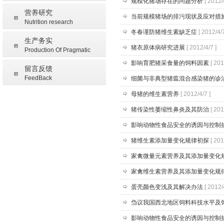
规模化猪场存在的问题分析
[ 2012/
营养研究
当前规模猪场的排污现状及应对措
Nutrition research
冬春谨防猪维生素缺乏症
[ 2012/4/7
生产务实
猪衣原体病研究进展
[ 2012/4/7 ]
Production Of Pragmatic
影响育肥猪采食量的饲料因素
[ 201
留言反馈
FeedBack
细菌与非典型猪瘟混合感染猪的诊
母猪的维生素营养
[ 2012/4/7 ]
猪传染性萎缩性鼻炎及其防治
[ 201
影响动物性食品安全的诱因与控制
猪维生素添加量变化规律初探
[ 201
家禽微量元素营养及其添加量变化
家禽维生素营养及其添加量变化规
蛋壳颜色变浅及其解决办法
[ 2012/
刍议我国西北地区饲料科技水平及
影响动物性食品安全的诱因与控制