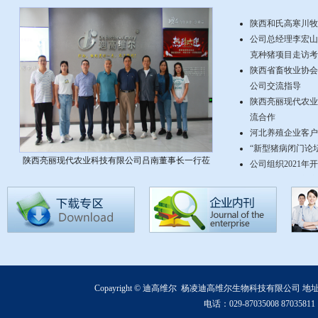
陕西和氏高寒川牧
公司总经理李宏山
克种猪项目走访考
陕西省畜牧业协会
公司交流指导
陕西亮丽现代农业
流合作
河北养殖企业客户
“新型猪病闭门论
陕西亮丽现代农业科技有限公司吕南董事长一行莅
公司组织2021年
临我公司交流合作
2017年中国西
快乐福建行
Copayright © 迪高维尔 杨凌迪高维尔生物科技有限公司
电话：029-87035008 870358