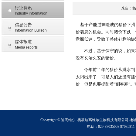
行业资讯
来自：杨凌
Industry information
信息公告
基于产能过剩造成的猪价下滑
Information Bulletin
价喘息的机会。同时猪价下跌，
意愿低迷，导致了整体补栏的惨
媒体报道
Media reports
不过，基于保守的说，如果存
没有长治久安的猪价。
今年前半年的猪价从跳水到上
太阳出来了，可是人们还没有抓
价，但是也要提防着“倒春寒”
Copayright © 迪高维尔 杨凌迪高维尔生物科技有限公司
电话：029-87035008 870358